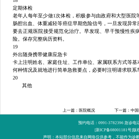
18
定期体检
老年人每年至少做1次体检，积极参与由政府和大型医院
肠腔出血、体重减轻等癌症早期危险信号，一旦发现异常
要去正规医院接受规范化治疗。早发现、早干预慢性疾
险。保存完整病历资料。
19
外出随身携带健康应急卡
卡上注明姓名、家庭住址、工作单位、家属联系方式等基
何种情况及就地进行简单急救要点，必要时注明请求联系
20
其他
上一篇：医院概况
下一篇：中国
预约电话：0991-3782396 急诊
[新ICP备08001181号]
版
声明：本站部分信息来自网络仅供参考，不能作为诊