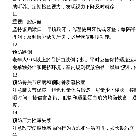
助听器。定期检查视力，发现视力下降及时就诊。
11
重视口腔保健
坚持饭后漱口、早晚刷牙，合理使用牙线或牙签；每隔半
孔洞；及时镶补缺失牙齿，尽早恢复咀嚼功能。
12
预防跌倒
老年人90%以上的骨折由跌倒引起。平时应当保持适度
免单独外出和拥挤环境，室内规则摆放物品，增加照明，
13
预防骨关节疾病和预防骨质疏松症
注意膝关节保暖，避免过量体育锻炼，尽量少下楼梯，控
晒时间。提倡富含钙、低盐和适量蛋白质的均衡饮食，
度。
14
预防压力性尿失禁
注意改变使腹压增高的行为方式和生活习惯，如长期站立
等。