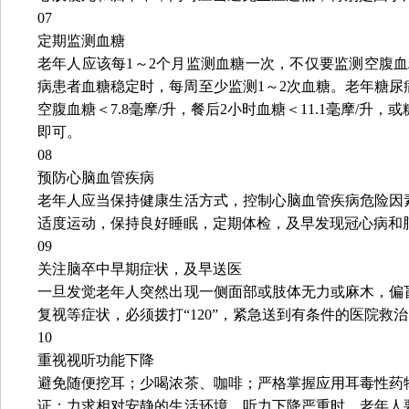
07
定期监测血糖
老年人应该每1～2个月监测血糖一次，不仅要监测空腹
病患者血糖稳定时，每周至少监测1～2次血糖。老年糖
空腹血糖＜7.8毫摩/升，餐后2小时血糖＜11.1毫摩/升，或
即可。
08
预防心脑血管疾病
老年人应当保持健康生活方式，控制心脑血管疾病危险因
适度运动，保持良好睡眠，定期体检，及早发现冠心病和
09
关注脑卒中早期症状，及早送医
一旦发觉老年人突然出现一侧面部或肢体无力或麻木，偏
复视等症状，必须拨打“120”，紧急送到有条件的医院救
10
重视视听功能下降
避免随便挖耳；少喝浓茶、咖啡；严格掌握应用耳毒性药
证；力求相对安静的生活环境。听力下降严重时，老年人