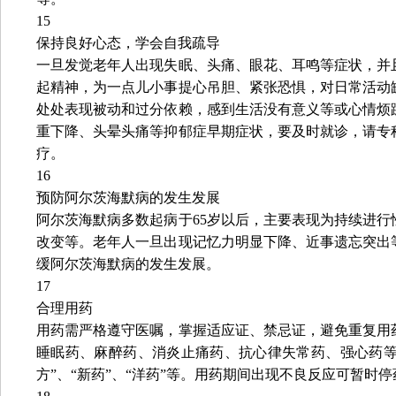
15
保持良好心态，学会自我疏导
一旦发觉老年人出现失眠、头痛、眼花、耳鸣等症状，并
起精神，为一点儿小事提心吊胆、紧张恐惧，对日常活动
处处表现被动和过分依赖，感到生活没有意义等或心情烦
重下降、头晕头痛等抑郁症早期症状，要及时就诊，请专
疗。
16
预防阿尔茨海默病的发生发展
阿尔茨海默病多数起病于65岁以后，主要表现为持续进
改变等。老年人一旦出现记忆力明显下降、近事遗忘突出
缓阿尔茨海默病的发生发展。
17
合理用药
用药需严格遵守医嘱，掌握适应证、禁忌证，避免重复用
睡眠药、麻醉药、消炎止痛药、抗心律失常药、强心药等。
方”、“新药”、“洋药”等。用药期间出现不良反应可暂时