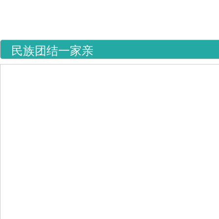
首 页
医院概况
新闻中心
政策法规
科室导航
专家介
民族团结一家亲